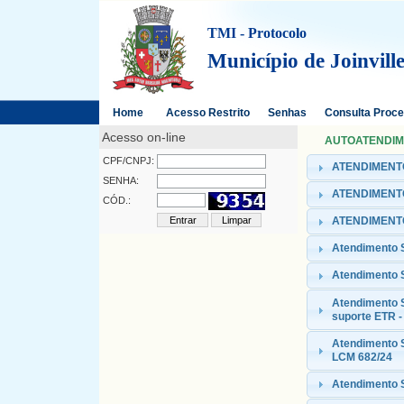
TMI - Protocolo
Município de Joinvill
Home
Acesso Restrito
Senhas
Consulta Proc
Acesso on-line
AUTOATENDIMEN
CPF/CNPJ:
ATENDIMENTO
SENHA:
ATENDIMENTO
CÓD.:
ATENDIMENTO
Atendimento
Atendimento 
Atendimento 
suporte ETR -
Atendimento S
LCM 682/24
Atendimento S