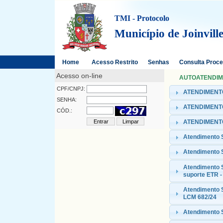
TMI - Protocolo
Município de Joinvill
Home
Acesso Restrito
Senhas
Consulta Proc
Acesso on-line
AUTOATENDIMEN
CPF/CNPJ:
ATENDIMENTO
SENHA:
ATENDIMENTO
CÓD.:
ATENDIMENTO
Atendimento
Atendimento 
Atendimento 
suporte ETR -
Atendimento S
LCM 682/24
Atendimento S