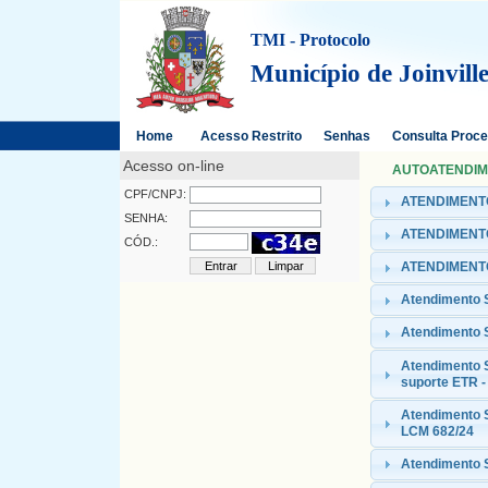
TMI - Protocolo
Município de Joinvill
Home
Acesso Restrito
Senhas
Consulta Proc
Acesso on-line
AUTOATENDIMEN
CPF/CNPJ:
ATENDIMENTO
SENHA:
ATENDIMENTO
CÓD.:
ATENDIMENTO
Atendimento
Atendimento 
Atendimento 
suporte ETR -
Atendimento S
LCM 682/24
Atendimento S