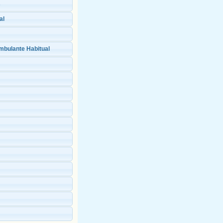
s
al
ulante Habitual