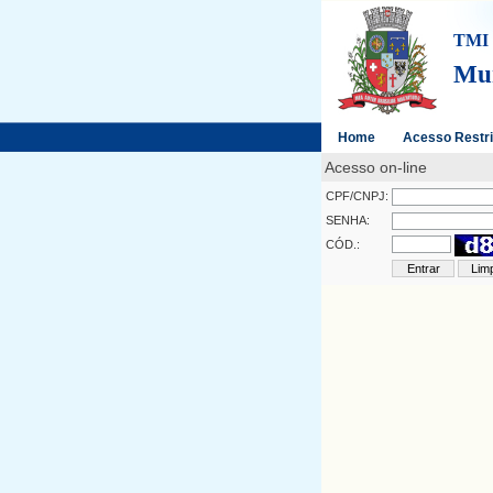
TMI 
Mun
Home
Acesso Restri
Acesso on-line
CPF/CNPJ:
SENHA:
CÓD.: