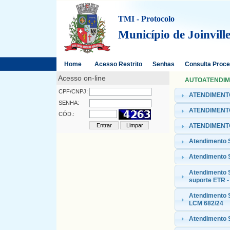
TMI - Protocolo
Município de Joinvill
Home
Acesso Restrito
Senhas
Consulta Proc
Acesso on-line
AUTOATENDIMEN
CPF/CNPJ:
ATENDIMENTO
SENHA:
ATENDIMENTO
CÓD.:
ATENDIMENTO
Atendimento
Atendimento 
Atendimento 
suporte ETR -
Atendimento S
LCM 682/24
Atendimento S