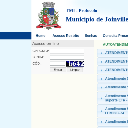
TMI - Protocolo
Município de Joinvill
Home
Acesso Restrito
Senhas
Consulta Proc
Acesso on-line
AUTOATENDIMEN
CPF/CNPJ:
ATENDIMENTO
SENHA:
ATENDIMENTO
CÓD.:
ATENDIMENTO
Atendimento
Atendimento 
Atendimento 
suporte ETR -
Atendimento S
LCM 682/24
Atendimento S